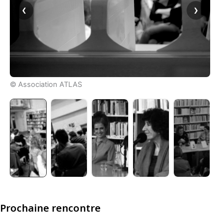
‹
›
© Association ATLAS
+2
Prochaine rencontre