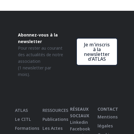
Abonnez-vous à la
newsletter
Je m'inscris
Pour rester au courant
à la
newsletter
des actualités de notre
d'ATLAS
association
(1 newsletter par
mois).
RÉSEAUX
CONTACT
ATLAS
RESSOURCES
SOCIAUX
Mentions
Le CITL
Publications
Linkedin
légales
Formations
Les Actes
Facebook