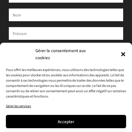
Votre adresse e-mail est uniquement utilisée pour vous envoyer
Gérer le consentement aux
notre newsletter et des informations sur les activités d'ATLAS.
cookies
Vous pouvez toujours utiliser le lien de désinscription inclus dans
la newsletter.
Pour offrir les meilleures expériences, nous utilisons des technologies telles que
les cookies pour stocker et/ou accéder aux informations des appareils. Le fait de
J'accepte
la politique de confidentialité
consentir à ces technologies nous permettra de traiter des données telles que le
comportement de navigation ou les ID uniques sur ce site. Le fait de ne pas
consentir ou de retirer son consentement peut avoir un effet négatif sur certaines
caractéristiques et fonctions.
Gérer les services
Accepter