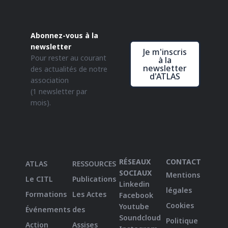
Abonnez-vous à la
newsletter
Je m'inscris
Pour rester au courant
à la
newsletter
des actualités de notre
d'ATLAS
association
(1 newsletter par
mois).
RÉSEAUX
CONTACT
ATLAS
RESSOURCES
SOCIAUX
Mentions
Le CITL
Publications
Linkedin
légales
Formations
Les Actes
Facebook
Cookies
Youtube
Événements
des
Soundcloud
Politique
Action
Assises