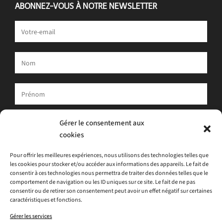
ABONNEZ-VOUS À NOTRE NEWSLETTER
Votre adresse e-mail est uniquement utilisée pour vous envoyer
Gérer le consentement aux
notre newsletter et des informations sur les activités d'ATLAS.
cookies
Vous pouvez toujours utiliser le lien de désinscription inclus dans
la newsletter.
Pour offrir les meilleures expériences, nous utilisons des technologies telles que
les cookies pour stocker et/ou accéder aux informations des appareils. Le fait de
J'accepte
la politique de confidentialité
consentir à ces technologies nous permettra de traiter des données telles que le
comportement de navigation ou les ID uniques sur ce site. Le fait de ne pas
consentir ou de retirer son consentement peut avoir un effet négatif sur certaines
caractéristiques et fonctions.
Gérer les services