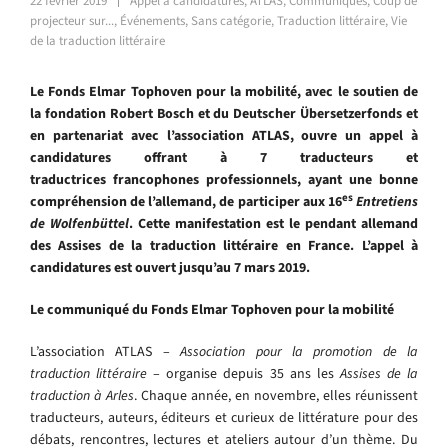
22 février 2019
Appel à candidatures
,
ATLAS
,
Communiqués
,
Coup de
projecteur sur...
,
Événements
,
Sans catégorie
,
Traduction littéraire
,
Vie
de la traduction littéraire
Le Fonds Elmar Tophoven pour la mobilité, avec le soutien de
la fondation Robert Bosch et du Deutscher Übersetzerfonds et
en partenariat avec l’association ATLAS, ouvre un appel à
candidatures offrant à 7 traducteurs et
traductrices francophones professionnels, ayant une bonne
es
compréhension de l’allemand, de participer aux 16
Entretiens
de Wolfenbüttel
. Cette manifestation est le pendant allemand
des Assises de la traduction littéraire en France. L’appel à
candidatures est ouvert jusqu’au 7 mars 2019.
Le communiqué du Fonds Elmar Tophoven pour la mobilité
L’association ATLAS –
Association pour la promotion de la
traduction littéraire
– organise depuis 35 ans les
Assises de la
traduction
à Arles
. Chaque année, en novembre, elles réunissent
traducteurs, auteurs, éditeurs et curieux de littérature pour des
débats, rencontres, lectures et ateliers autour d’un thème. Du