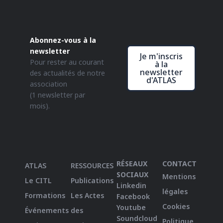
Abonnez-vous à la
newsletter
Je m'inscris
Pour rester au courant
à la
newsletter
des actualités de notre
d'ATLAS
association
(1 newsletter par
mois).
RÉSEAUX
CONTACT
ATLAS
RESSOURCES
SOCIAUX
Mentions
Le CITL
Publications
Linkedin
légales
Formations
Les Actes
Facebook
Cookies
Youtube
Événements
des
Soundcloud
Politique