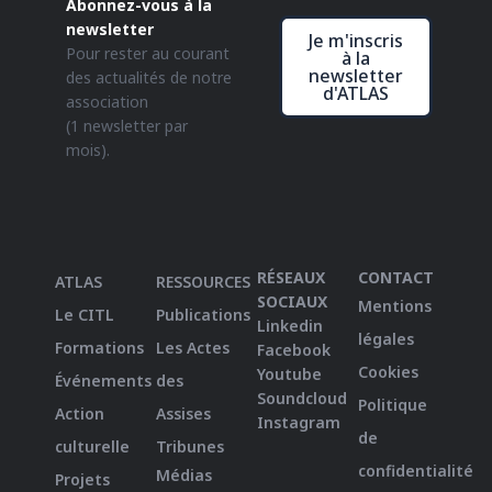
Abonnez-vous à la
newsletter
Je m'inscris
Pour rester au courant
à la
newsletter
des actualités de notre
d'ATLAS
association
(1 newsletter par
mois).
RÉSEAUX
CONTACT
ATLAS
RESSOURCES
SOCIAUX
Mentions
Le CITL
Publications
Linkedin
légales
Formations
Les Actes
Facebook
Cookies
Youtube
Événements
des
Soundcloud
Politique
Action
Assises
Instagram
de
culturelle
Tribunes
confidentialité
Médias
Projets