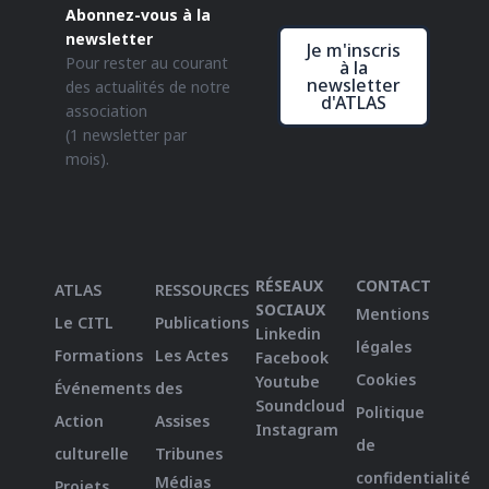
Abonnez-vous à la
newsletter
Je m'inscris
Pour rester au courant
à la
newsletter
des actualités de notre
d'ATLAS
association
(1 newsletter par
mois).
RÉSEAUX
CONTACT
ATLAS
RESSOURCES
SOCIAUX
Mentions
Le CITL
Publications
Linkedin
légales
Formations
Les Actes
Facebook
Cookies
Youtube
Événements
des
Soundcloud
Politique
Action
Assises
Instagram
de
culturelle
Tribunes
confidentialité
Médias
Projets