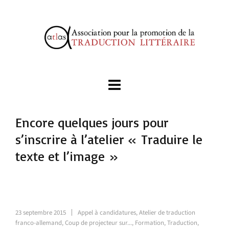
Encore quelques jours pour
s’inscrire à l’atelier « Traduire le
texte et l’image »
23 septembre 2015
Appel à candidatures
,
Atelier de traduction
franco-allemand
,
Coup de projecteur sur...
,
Formation
,
Traduction
,