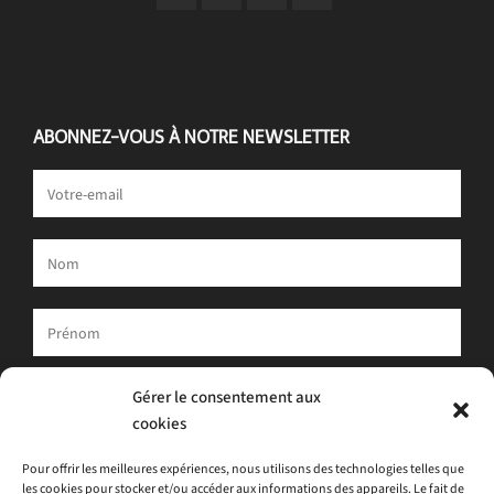
ABONNEZ-VOUS À NOTRE NEWSLETTER
Votre adresse e-mail est uniquement utilisée pour vous envoyer
Gérer le consentement aux
notre newsletter et des informations sur les activités d'ATLAS.
cookies
Vous pouvez toujours utiliser le lien de désinscription inclus dans
la newsletter.
Pour offrir les meilleures expériences, nous utilisons des technologies telles que
les cookies pour stocker et/ou accéder aux informations des appareils. Le fait de