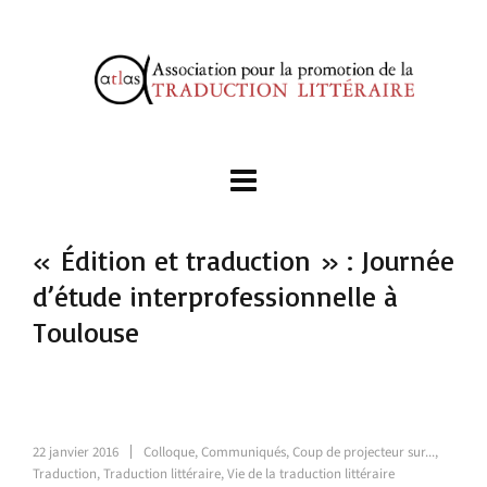
« Édition et traduction » : Journée
d’étude interprofessionnelle à
Toulouse
22 janvier 2016
Colloque
,
Communiqués
,
Coup de projecteur sur...
,
Traduction
,
Traduction littéraire
,
Vie de la traduction littéraire