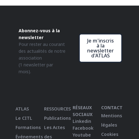
Abonnez-vous à la
newsletter
Je m'inscris
Pour rester au courant
à la
newsletter
des actualités de notre
d'ATLAS
association
(1 newsletter par
mois).
RÉSEAUX
CONTACT
ATLAS
RESSOURCES
SOCIAUX
Mentions
Le CITL
Publications
Linkedin
légales
Formations
Les Actes
Facebook
Cookies
Youtube
Événements
des