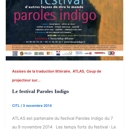
,
,
Assises de la traduction littéraire
ATLAS
Coup de
projecteur sur...
Le festival Paroles Indigo
CITL
/
3 novembre 2014
ATLAS est partenaire du festival Paroles Indigo du 7
au 9 novembre 2014 Les temps forts du festival : Le