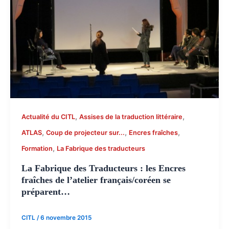
,
,
Actualité du CITL
Assises de la traduction littéraire
,
,
,
ATLAS
Coup de projecteur sur...
Encres fraîches
,
Formation
La Fabrique des traducteurs
La Fabrique des Traducteurs : les Encres
fraîches de l’atelier français/coréen se
préparent…
CITL
/
6 novembre 2015