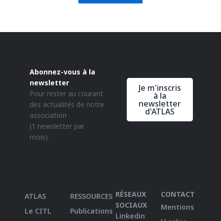
Abonnez-vous à la
newsletter
Je m'inscris
Pour rester au courant
à la
newsletter
des actualités de notre
d'ATLAS
association
(1 newsletter par
mois).
RÉSEAUX
CONTACT
ATLAS
RESSOURCES
SOCIAUX
Mentions
Le CITL
Publications
Linkedin