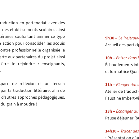
traduction en partenariat avec des
t des établissements scolaires ainsi
téraires souhaitant animer ce type
9h30 –
Se (re)trou
te action pour consolider les acquis
Accueil des partic
contre professionnelle organisée le
erte aux partenaires du projet ainsi
10h –
Entrer dans 
être le rejoindre : enseignants,
Échauffements int
…
et formatrice Quai
space de réflexion et un terrain
11h –
Plonger dans
ar la traduction littéraire, afin de
Atelier de traduct
et d’autres approches pédagogiques.
Faustine Imbert-Vi
 du grain à moudre !
13h –
Échanger au
Pause déjeuner (bu
14h30 –
Tracer des
·
Présentation d’un