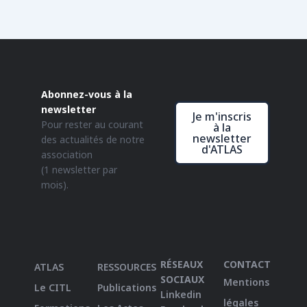
Abonnez-vous à la
newsletter
Je m'inscris
Pour rester au courant
à la
newsletter
des actualités de notre
d'ATLAS
association
(1 newsletter par
mois).
RÉSEAUX
CONTACT
ATLAS
RESSOURCES
SOCIAUX
Mentions
Le CITL
Publications
Linkedin
légales