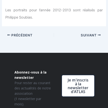
Les portraits pour l’année 2012-2013 sont réalisés par
Philippe Soubias.
PRÉCÉDENT
SUIVANT
Abonnez-vous à la
newsletter
Je m'inscris
Pour rester au courant
à la
newsletter
des actualités de notre
d'ATLAS
association
(1 newsletter par
mois).