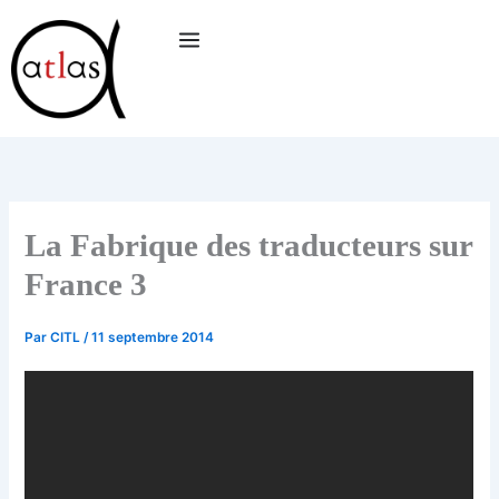
Aller
au
contenu
La Fabrique des traducteurs sur
France 3
Par
CITL
/
11 septembre 2014