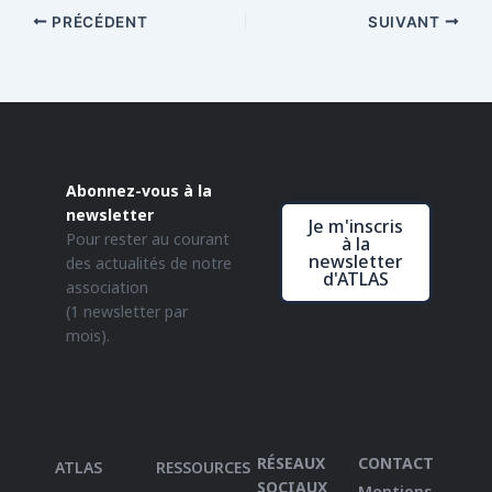
PRÉCÉDENT
SUIVANT
Abonnez-vous à la
newsletter
Je m'inscris
Pour rester au courant
à la
newsletter
des actualités de notre
d'ATLAS
association
(1 newsletter par
mois).
RÉSEAUX
CONTACT
ATLAS
RESSOURCES
SOCIAUX
Mentions