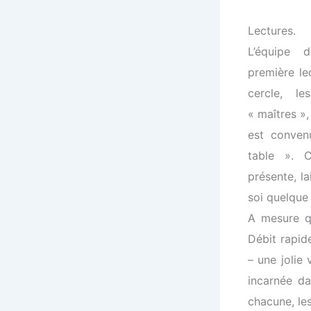
Lectures.
L’équipe 
première lec
cercle, l
« maîtres »,
est conven
table ». 
présente, la
soi quelque
A mesure qu
Débit rapid
– une jolie 
incarnée da
chacune, le