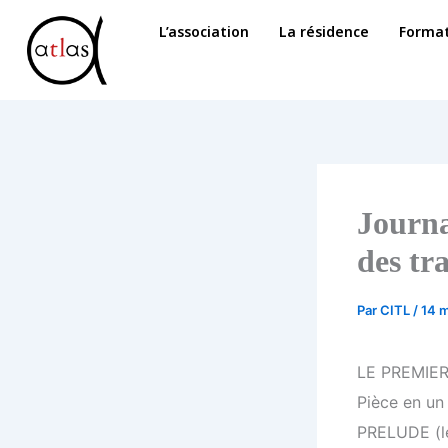
Aller
L’association
La résidence
Format
au
contenu
Journa
des tr
Par
CITL
/
14 m
LE PREMIE
Pièce en un
PRELUDE (le