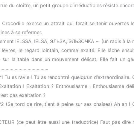
rue du cloître, un petit groupe d’irréductibles résiste encor
e Crocodile exerce un attrait qui ferait se tenir ouvertes l
lines à se refermer.
ement IELSSA, IELSA, ЭЛЬЗА, ЭЛЬЗОЧКА – (un radis à la m
 lèvres, le regard lointain, comme exalté. Elle lâche ensui
e sur la table dans un mouvement délicat. Elle fait un ge
……………………………………..
1 Tu es ravie ! Tu as rencontré quelqu’un d’extraordinaire. 
Exaltation ! Exaltation ? Enthousiasme ! Enthousiasme déli
’est pas exaltation ?
2 (Se tord de rire, tient à peine sur ses chaises) Ah ah !
UR (ce peut être aussi une traductrice) Faut pas dire n