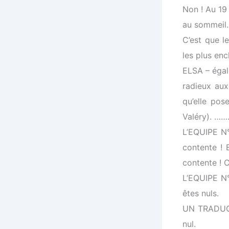
Non ! Au 19 
au sommeil.
C’est que l
les plus enc
ELSA – égal
radieux aux
qu’elle pos
Valéry). 
L’EQUIPE N°
contente ! 
contente ! C
L’EQUIPE N°
êtes nuls.
UN TRADUCTE
nul.