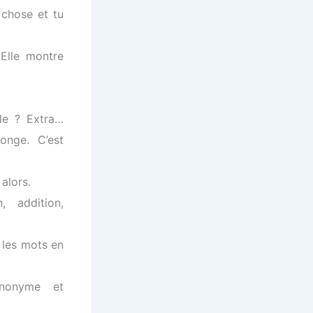
 chose et tu
 Elle montre
lle ? Extra…
onge. C’est
alors.
, addition,
 les mots en
ynonyme et