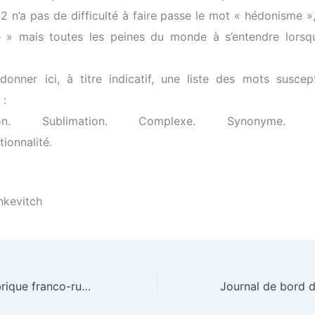
2 n’a pas de difficulté à faire passe le mot « hédonisme », 
» mais toutes les peines du monde à s’entendre lorsqu’
onner ici, à titre indicatif, une liste des mots suscept
 :
ation. Sublimation. Complexe. Synonyme. H
tionnalité.
nkevitch
Journal de la Fabrique franco-russe des traducteurs, Jour 15