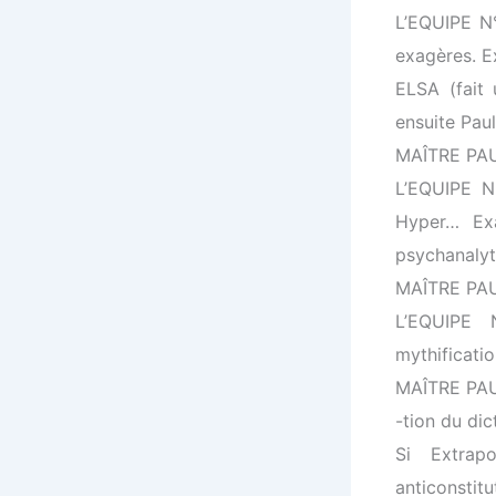
L’EQUIPE N°
exagères. E
ELSA (fait 
ensuite Pa
MAÎTRE PAUL
L’EQUIPE N°
Hyper… Exa
psychanalyt
MAÎTRE PAUL 
L’EQUIPE N
mythificatio
MAÎTRE PAUL
-tion du di
Si Extrap
anticonstitu