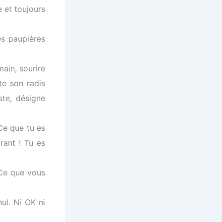
e et toujours
es paupières
ain, sourire
te son radis
ste, désigne
Ce que tu es
rant ! Tu es
 Ce que vous
ul. Ni OK ni