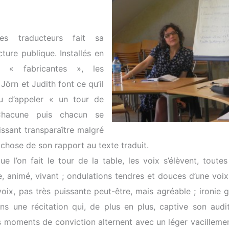
des traducteurs fait sa
ture publique. Installés en
es « fabricantes », les
 Jörn et Judith font ce qu’il
u d’appeler « un tour de
Chacune puis chacun se
issant transparaître malgré
 chose de son rapport au texte traduit.
e l’on fait le tour de la table, les voix s’élèvent, toutes 
e, animé, vivant ; ondulations tendres et douces d’une voi
voix, pas très puissante peut-être, mais agréable ; ironie 
ns une récitation qui, de plus en plus, captive son aud
s moments de conviction alternent avec un léger vacillemen