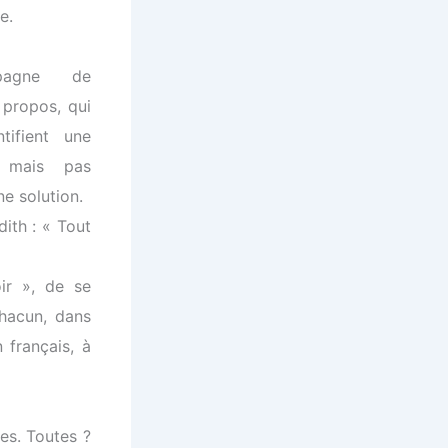
e.
mpagne de
 propos, qui
tifient une
– mais pas
ne solution.
ith : « Tout
oir », de se
chacun, dans
 français, à
es. Toutes ?