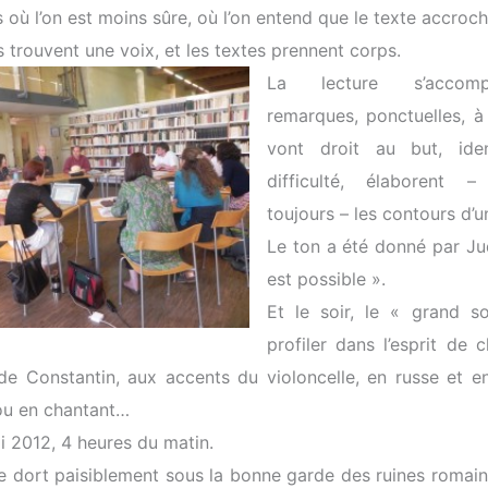
 où l’on est moins sûre, où l’on entend que le texte accroch
s trouvent une voix, et les textes prennent corps.
La lecture s’acco
remarques, ponctuelles, à
vont droit au but, iden
difficulté, élaborent 
toujours – les contours d’u
Le ton a été donné par Jud
est possible ».
Et le soir, le « grand s
profiler dans l’esprit de 
de Constantin, aux accents du violoncelle, en russe et en
ou en chantant…
i 2012, 4 heures du matin.
lle dort paisiblement sous la bonne garde des ruines romain