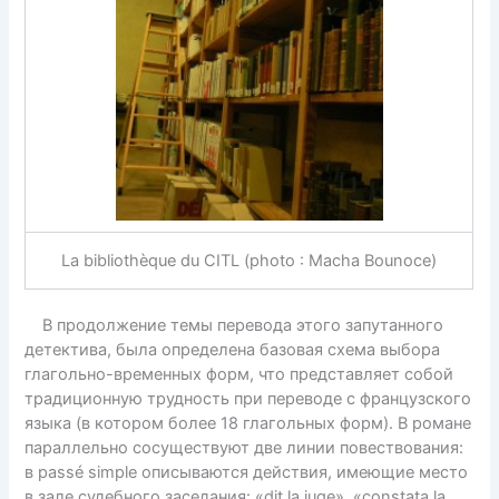
La bibliothèque du CITL (photo : Macha Bounoce)
В продолжение темы перевода этого запутанного
детектива, была определена базовая схема выбора
глагольно-временных форм, что представляет собой
традиционную трудность при переводе с французского
языка (в котором более 18 глагольных форм). В романе
параллельно сосуществуют две линии повествования:
в passé simple описываются действия, имеющие место
в зале судебного заседания: «dit la juge», «constata la