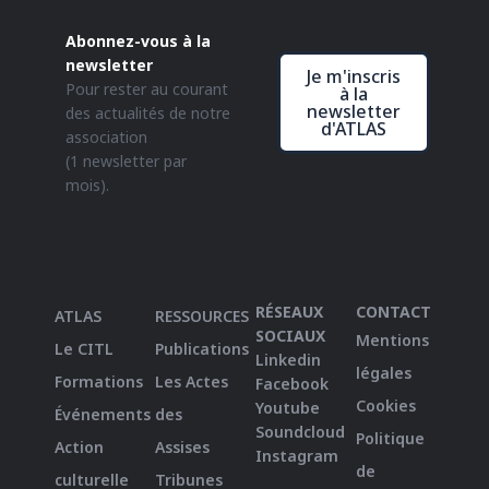
Abonnez-vous à la
newsletter
Je m'inscris
Pour rester au courant
à la
newsletter
des actualités de notre
d'ATLAS
association
(1 newsletter par
mois).
RÉSEAUX
CONTACT
ATLAS
RESSOURCES
SOCIAUX
Mentions
Le CITL
Publications
Linkedin
légales
Formations
Les Actes
Facebook
Cookies
Youtube
Événements
des
Soundcloud
Politique
Action
Assises
Instagram
de
culturelle
Tribunes