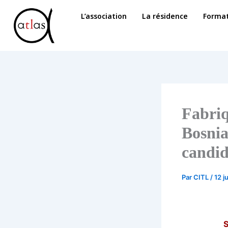
Aller
L’association
La résidence
Format
au
contenu
Fabriq
Bosnia
candid
Par
CITL
/
12 j
S