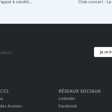
Prolongation de l’appel à candidature pour l’atelier franco-turc de la Fabrique Européenne des Traducteurs
Je m'i
ciation
CES
RÉSEAUX SOCIAUX
ns
Linkedin
 des Assises
Facebook