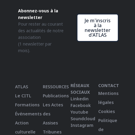
Abonnez-vous à la
newsletter
Je m'inscris
Pour rester au courant
à la
newsletter
des actualités de notre
d'ATLAS
association
(1 newsletter par
mois).
RÉSEAUX
CONTACT
ATLAS
RESSOURCES
SOCIAUX
Mentions
Le CITL
Publications
Linkedin
légales
Formations
Les Actes
Facebook
Cookies
Youtube
Événements
des
Soundcloud
Politique
Action
Assises
Instagram
de
culturelle
Tribunes