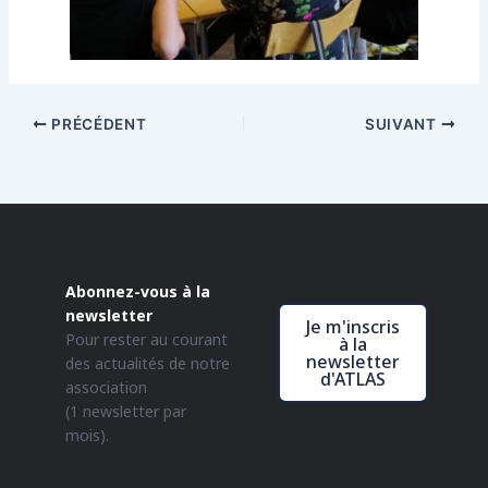
PRÉCÉDENT
SUIVANT
Abonnez-vous à la
newsletter
Je m'inscris
Pour rester au courant
à la
newsletter
des actualités de notre
d'ATLAS
association
(1 newsletter par
mois).