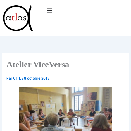
Aller
au
contenu
Atelier ViceVersa
Par
CITL
/
8 octobre 2013