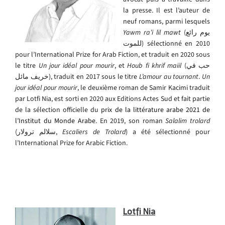
la presse. Il est l’auteur de
neuf romans, parmi lesquels
Yawm ra’i lil mawt
(يوم رائع
للموت) sélectionné en 2010
pour l’International Prize for Arab Fiction, et traduit en 2020 sous
le titre
Un jour idéal pour mourir
, et
Houb fi khrif maiil
(حب في
خريف مائل), traduit en 2017 sous le titre
L’amour au tournant
.
Un
jour idéal pour mourir
, le deuxième roman de Samir Kacimi traduit
par Lotfi Nia, est sorti en 2020 aux Editions Actes Sud et fait partie
de la sélection officielle du
prix de la littérature arabe 2021 de
l’Institut du Monde Arabe
. En 2019, son roman
Salalim trolard
(سلالم ترولار,
Escaliers de Trolard
) a été sélectionné pour
l’International Prize for Arabic Fiction.
Lotfi Nia