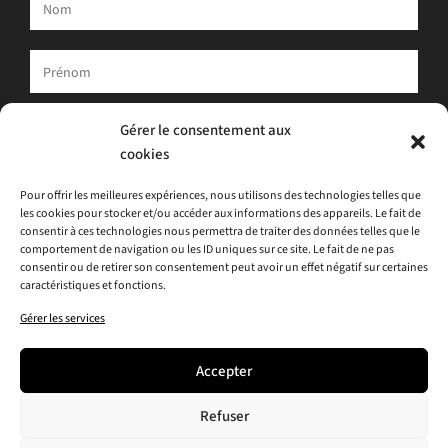
Votre adresse e-mail est uniquement utilisée pour vous envoyer
Gérer le consentement aux
notre newsletter et des informations sur les activités d'ATLAS.
cookies
Vous pouvez toujours utiliser le lien de désinscription inclus dans
la newsletter.
Pour offrir les meilleures expériences, nous utilisons des technologies telles que
les cookies pour stocker et/ou accéder aux informations des appareils. Le fait de
J'accepte
la politique de confidentialité
consentir à ces technologies nous permettra de traiter des données telles que le
comportement de navigation ou les ID uniques sur ce site. Le fait de ne pas
consentir ou de retirer son consentement peut avoir un effet négatif sur certaines
caractéristiques et fonctions.
Gérer les services
Accepter
Refuser