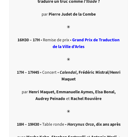
traduire un truc comme
l’Iliade
?
par
Pierre Judet de la Combe
✳︎
16H30 – 17H
• Remise de prix •
Grand Prix de Traduction
de la Ville d’Arles
✳︎
17H – 17H45
• Concert •
Calendal
, Frédéric Mistral/Henri
Maquet
par
Henri Maquet, Emmanuelle Aymes, Elsa Bonal,
Audrey Peinado
et
Rachel Rouvière
✳︎
18H – 19H30
• Table ronde •
Horcynus Orca
, dix ans après