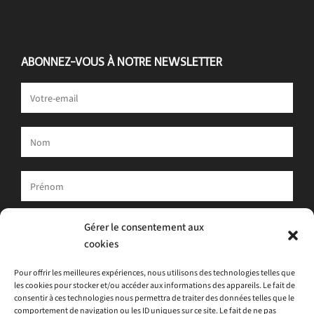
ABONNEZ-VOUS À NOTRE NEWSLETTER
Votre adresse e-mail est uniquement utilisée pour vous envoyer
Gérer le consentement aux
notre newsletter et des informations sur les activités d'ATLAS.
cookies
Vous pouvez toujours utiliser le lien de désinscription inclus dans
la newsletter.
Pour offrir les meilleures expériences, nous utilisons des technologies telles que
les cookies pour stocker et/ou accéder aux informations des appareils. Le fait de
J'accepte
la politique de confidentialité
consentir à ces technologies nous permettra de traiter des données telles que le
comportement de navigation ou les ID uniques sur ce site. Le fait de ne pas