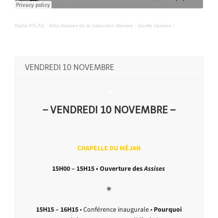
Radio ATLAS
·
40es Assises de la traduction littéraire : Quelle épopée !
VENDREDI 10 NOVEMBRE
•
– VENDREDI 10 NOVEMBRE –
•
CHAPELLE DU MÉJAN
15H00 – 15H15 • Ouverture des
Assises
✳︎
15H15 – 16H15
• Conférence inaugurale •
Pourquoi