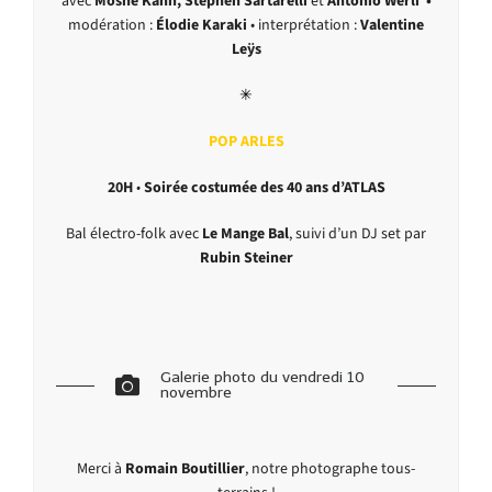
avec
Moshe Kahn, Stephen Sartarelli
et
Antonio Werli •
modération :
Élodie Karaki
• interprétation :
Valentine
Leÿs
✳︎
POP ARLES
20H
•
Soirée costumée des 40 ans d’ATLAS
Bal électro-folk avec
Le Mange Bal
, suivi d’un DJ set par
Rubin Steiner
Galerie photo du vendredi 10
novembre
Merci à
Romain Boutillier
, notre photographe tous-